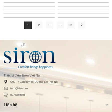
1
2
3
...
31
Thiết bị điện Siron Việt Nam
C09-17 Geleximco, Dương Nội, Hà Nội
info@siron.vn
0976288501
Liên hệ