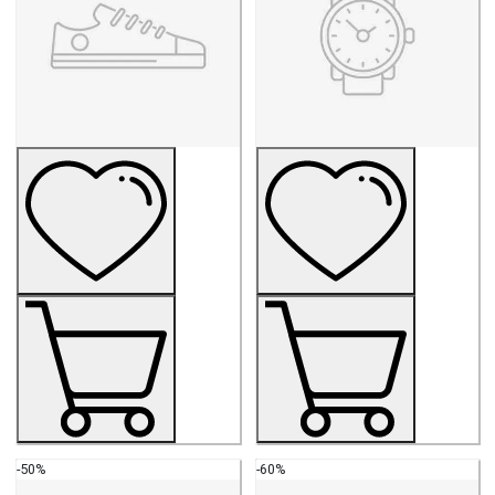
-50%
-60%