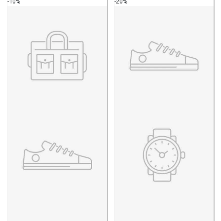
-10%
-20%