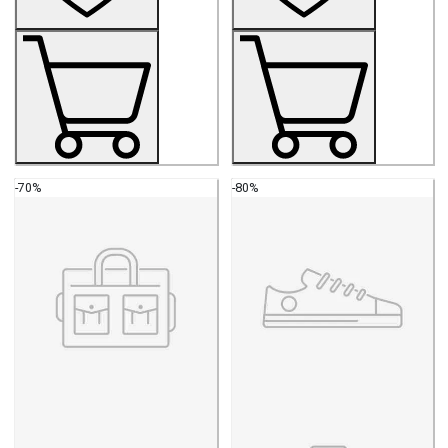
-70%
-80%