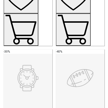
-30%
-40%