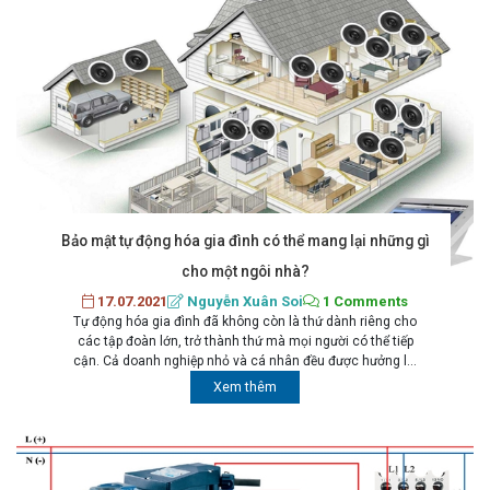
Bảo mật tự động hóa gia đình có thể mang lại những gì
cho một ngôi nhà?
17.07.2021
Nguyễn Xuân Soi
1 Comments
Tự động hóa gia đình đã không còn là thứ dành riêng cho
các tập đoàn lớn, trở thành thứ mà mọi người có thể tiếp
cận. Cả doanh nghiệp nhỏ và cá nhân đều được hưởng lợi
từ những ưu điểm tuyệt vời và dễ dàng lắp đặt của nó. Bảo
Xem thêm
mật tự động hóa gia đình chắc...