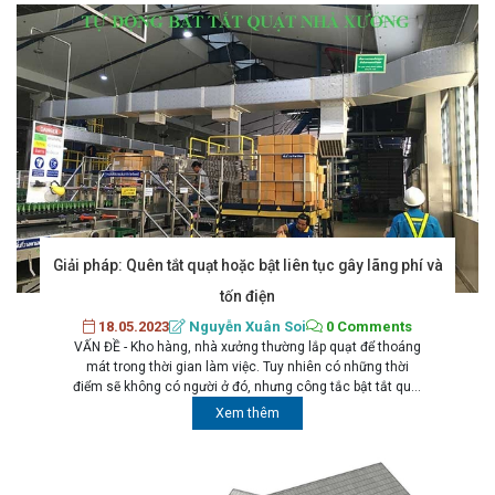
Giải pháp: Quên tắt quạt hoặc bật liên tục gây lãng phí và
tốn điện
18.05.2023
Nguyễn Xuân Soi
0 Comments
VẤN ĐỀ - Kho hàng, nhà xưởng thường lắp quạt để thoáng
mát trong thời gian làm việc. Tuy nhiên có những thời
điểm sẽ không có người ở đó, nhưng công tắc bật tắt quạt
lại không tiện để tắt và bật. - Nhà vệ sinh nhà hàng thường
Xem thêm
sẽ bật quạt để thoáng và giảm...