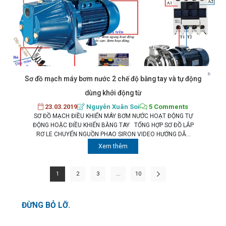
Sơ đồ mạch máy bơm nước 2 chế độ bằng tay và tự động
dùng khởi động từ
23.03.2019
Nguyễn Xuân Soi
5 Comments
SƠ ĐỒ MẠCH ĐIỀU KHIỂN MÁY BƠM NƯỚC HOẠT ĐỘNG TỰ
ĐỘNG HOẶC ĐIỀU KHIỂN BẰNG TAY TỔNG HỢP SƠ ĐỒ LẮP
RƠ LE CHUYỂN NGUỒN PHAO SIRON VIDEO HƯỚNG DẪN
SỬ DỤNG RELAY PHAO ĐIỆN SIRON SR-SR11 NGUYÊN LÝ
Xem thêm
HOẠT ĐỘNG MẠCH ĐIỆN ĐIỀU KHIỂN MÁY BƠM NƯỚC TỰ
ĐỘNG CÓ CHẾ ĐỘ BẰNG TAY CHẾ ĐỘ BẰNG...
1
2
3
...
10
ĐỪNG BỎ LỠ.