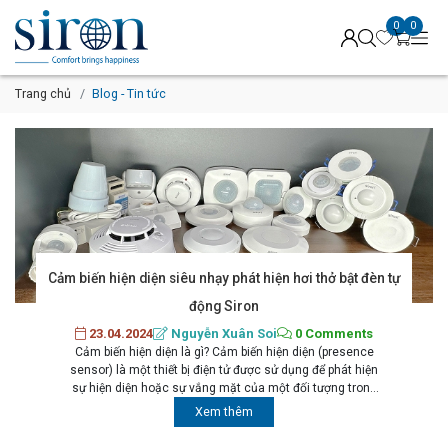
0
0
Trang chủ
Blog - Tin tức
Cảm biến hiện diện siêu nhạy phát hiện hơi thở bật đèn tự
động Siron
23.04.2024
Nguyễn Xuân Soi
0 Comments
Cảm biến hiện diện là gì? Cảm biến hiện diện (presence
sensor) là một thiết bị điện tử được sử dụng để phát hiện
sự hiện diện hoặc sự vắng mặt của một đối tượng trong
một khu vực nhất định. Các cảm biến này có thể được sử
Xem thêm
dụng trong nhiều ứng dụng khác nhau,...