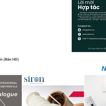
ến (Bản HD)
N