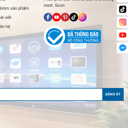
minh: Siron
nhóm sản phẩm
ài viết
iên hệ
ĐĂNG KÝ