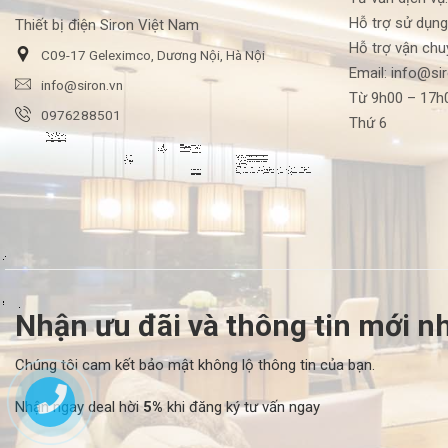
Hỗ trợ sử dụng
Thiết bị điện Siron Việt Nam
Hỗ trợ vận chu
C09-17 Geleximco, Dương Nội, Hà Nội
Email: info@si
info@siron.vn
Từ 9h00 – 17h0
0976288501
Thứ 6
Nhận ưu đãi và thông tin mới nh
Chúng tôi cam kết bảo mật không lộ thông tin của bạn.
Nhận ngay deal hời
5%
khi đăng ký tư vấn ngay