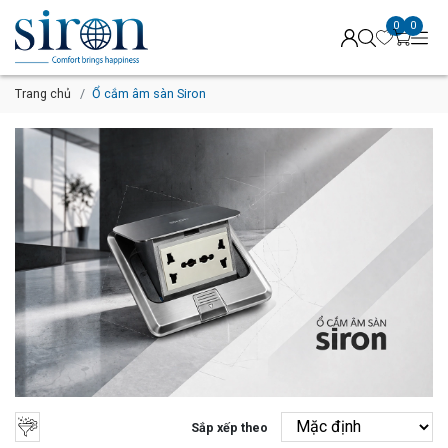
0
0
Trang chủ
Ổ cắm âm sàn Siron
Sắp xếp theo