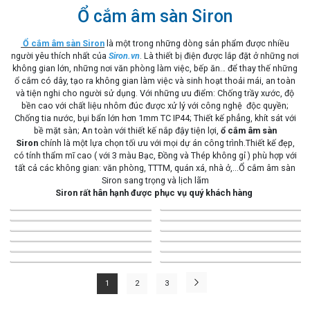
Ổ cắm âm sàn Siron
Ổ cắm âm sàn
Siron
là một trong những dòng sản phẩm được nhiều
người yêu thích nhất của
Siron.vn
. Là thiết bị điện được lắp đặt ở những nơi
không gian lớn, những nơi văn phòng làm việc, bếp ăn… để thay thế những
ổ cắm có dây, tạo ra không gian làm việc và sinh hoạt thoải mái, an toàn
và tiện nghi cho người sử dụng. Với những ưu điểm: Chống trầy xước, độ
bền cao với chất liệu nhôm đúc được xử lý với công nghệ độc quyền;
Chống tia nước, bụi bẩn lớn hơn 1mm TC IP44; Thiết kế phẳng, khít sát với
bề mặt sàn; An toàn với thiết kế nắp đậy tiện lợi,
ổ cắm âm sàn
Siron
chính là một lựa chọn tối ưu với mọi dự án công trình.Thiết kế đẹp,
có tính thẩm mĩ cao ( với 3 màu Bạc, Đồng và Thép không gỉ ) phù hợp với
tất cả các không gian: văn phòng, TTTM, quán xá, nhà ở,...Ổ cắm âm sàn
Siron sang trọng và lịch lãm
Siron rất hân hạnh được phục vụ quý khách hàng
1
2
3