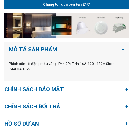
Chúng tôi luôn bên bạn 24/7
MÔ TẢ SẢN PHẨM
Phích cắm di động màu vàng IP44 2P+E 4h 16A 100~130V Siron
P44F34-16Y2
CHÍNH SÁCH BẢO MẬT
CHÍNH SÁCH ĐỔI TRẢ
HỒ SƠ DỰ ÁN